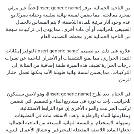
من الناحية الجمالية، يوفر {Insert generic name} خطًا غير مرئي
بمجرد معالجته، مما يضمن لمسة نهائية سلسة وجذابة بصريًا.مع
عدم وجود آثار مرئية للمادة اللاصقة، لا يتم المساس بالجمال
الطبيعي للجرانيت أو أي مادة أخرى، مما يؤدي إلى تركيبات مبهجة
من الناحية الجمالية تعزز مخطط التصميم العام.
علاوة على ذلك، تم تصميم {Insert generic name} لتوفير إمكانات
التمدد الحراري، مما يمنع التشققات أو الأضرار الناجمة عن تغيرات
درجات الحرارة.تضيف هذه الميزة طبقة إضافية من المتانة إلى
التركيبات، مما يضمن لمسة نهائية طويلة الأمد يمكنها تحمل اختبار
الزمن.
في الختام، يعد طرح {Insert generic name}، وهو لاصق سيليكون
للجرانيت، بإحداث ثورة في مشاريع البناء والتصميم التي تتضمن
تركيب الجرانيت والمواد الأخرى.إن قوة الترابط الاستثنائية،
ومقاومتها للماء والرطوبة، وتعدد الاستخدامات في التطبيقات،
وسهولة الاستخدام، واللمسة النهائية الممتعة من الناحية الجمالية
تجعلها المادة اللاصقة المفضلة للمحترفين وعشاق الأعمال اليدوية