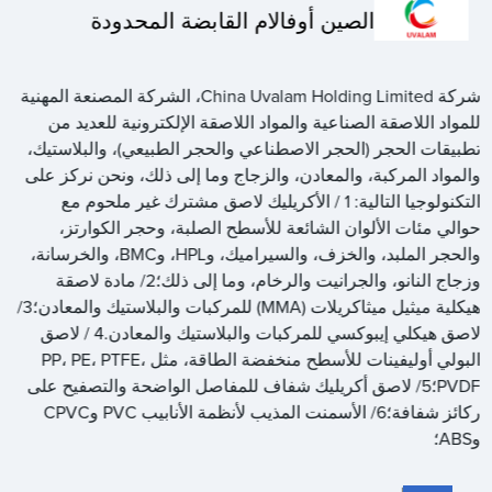
الصين أوفالام القابضة المحدودة
شركة China Uvalam Holding Limited، الشركة المصنعة المهنية
للمواد اللاصقة الصناعية والمواد اللاصقة الإلكترونية للعديد من
تطبيقات الحجر (الحجر الاصطناعي والحجر الطبيعي)، والبلاستيك،
والمواد المركبة، والمعادن، والزجاج وما إلى ذلك، ونحن نركز على
التكنولوجيا التالية: 1 / الأكريليك لاصق مشترك غير ملحوم مع
حوالي مئات الألوان الشائعة للأسطح الصلبة، وحجر الكوارتز،
والحجر الملبد، والخزف، والسيراميك، وHPL، وBMC، والخرسانة،
وزجاج النانو، والجرانيت والرخام، وما إلى ذلك؛2/ مادة لاصقة
هيكلية ميثيل ميثاكريلات (MMA) للمركبات والبلاستيك والمعادن؛3/
لاصق هيكلي إيبوكسي للمركبات والبلاستيك والمعادن.4 / لاصق
البولي أوليفينات للأسطح منخفضة الطاقة، مثل PP، PE، PTFE،
PVDF؛5/ لاصق أكريليك شفاف للمفاصل الواضحة والتصفيح على
ركائز شفافة؛6/ الأسمنت المذيب لأنظمة الأنابيب PVC وCPVC
وABS؛