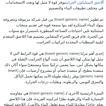
أ
لاصق السيليكون الجرانيت
يوفر قوة لا مثيل لها وتعدد الاستخدامات
في مختلف تطبيقات البناء والتصميم.
تم تطوير {Insert generic name} من قبل شركة مرموقة ومعروفة
بمواد البناء المبتكرة.لقد بنوا سمعة قوية في تقديم منتجات
استثنائية تلبي احتياجات الصناعة المتطورة باستمرار.مع سنوات
من الخبرة، قام فريق الخبراء المتفانين بتصميم هذا اللاصق المتقدم
لتلبية المتطلبات المحددة لتركيبات الجرانيت.
إحدى أهم مزايا {Insert generic name} هي قوة الترابط التي لا
مثيل لها.يمكن لهذا اللاصق أن يثبت ألواح الجرانيت الثقيلة في
مكانها بشكل آمن، مما يضمن تركيبًا متينًا ومستقرًا.سواء أكان ذلك
منضدة مطبخ، أو منضدة حمام، أو مشروع أرضيات، فإن {Insert
generic name} يوفر رابطة طويلة الأمد يمكنها تحمل التآكل
والتمزق اليومي، والرطوبة، وتقلبات درجات الحرارة.
الميزة الرئيسية الأخرى لـ {Insert generic name} هي مقاومته
الممتازة للماء والرطوبة.نظرًا لتركيبته الفريدة، فإن هذا اللاصق
يخلق حاجزًا مقاومًا للماء يمنع تغلغل الماء والأضرار اللاحقة لسطح