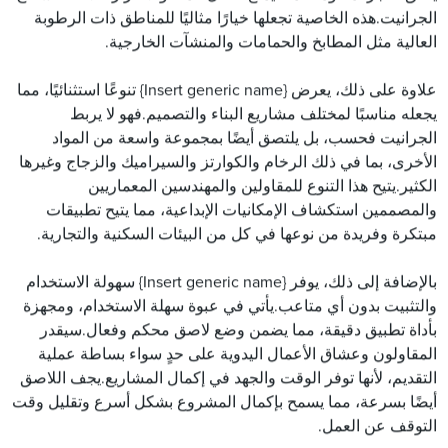
الجرانيت.هذه الخاصية تجعلها خيارًا مثاليًا للمناطق ذات الرطوبة
العالية مثل المطابخ والحمامات والمنشآت الخارجية.
علاوة على ذلك، يعرض {Insert generic name} تنوعًا استثنائيًا، مما
يجعله مناسبًا لمختلف مشاريع البناء والتصميم.فهو لا يربط
الجرانيت فحسب، بل يلتصق أيضًا بمجموعة واسعة من المواد
الأخرى، بما في ذلك الرخام والكوارتز والسيراميك والزجاج وغيرها
الكثير.يتيح هذا التنوع للمقاولين والمهندسين المعماريين
والمصممين استكشاف الإمكانيات الإبداعية، مما يتيح تطبيقات
مبتكرة وفريدة من نوعها في كل من البيئات السكنية والتجارية.
بالإضافة إلى ذلك، يوفر {Insert generic name} سهولة الاستخدام
والتثبيت بدون أي متاعب.يأتي في عبوة سهلة الاستخدام، ومجهزة
بأداة تطبيق دقيقة، مما يضمن وضع لاصق محكم وفعال.سيقدر
المقاولون وعشاق الأعمال اليدوية على حدٍ سواء بساطة عملية
التقديم، لأنها توفر الوقت والجهد في إكمال المشاريع.يجف اللاصق
أيضًا بسرعة، مما يسمح بإكمال المشروع بشكل أسرع وتقليل وقت
التوقف عن العمل.