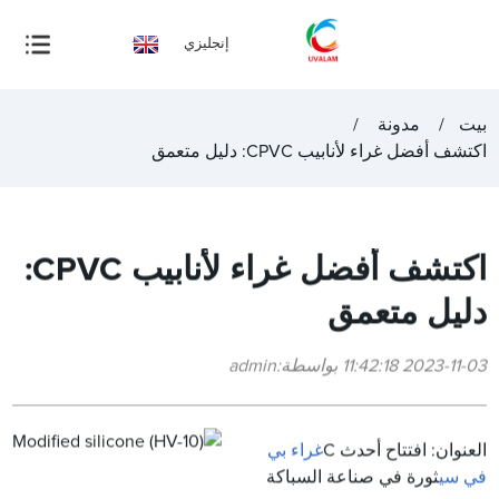
إنجليزي
بيت
مدونة
اكتشف أفضل غراء لأنابيب CPVC: دليل متعمق
اكتشف أفضل غراء لأنابيب CPVC:
دليل متعمق
2023-11-03 11:42:18 بواسطة:admin
العنوان: افتتاح أحدث C
غراء بي
في سي
ثورة في صناعة السباكة