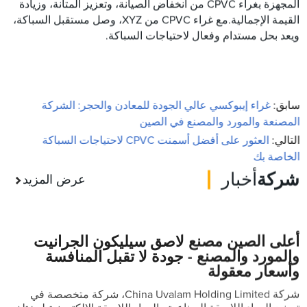
المجهزة بغراء CPVC من انخفاض الصيانة، وتعزيز المتانة، وزيادة
القيمة الإجمالية.مع غراء CPVC من XYZ، وصل مستقبل السباكة،
ويعد بحل مستدام وفعال لاحتياجات السباكة.
سابق:
غراء إيبوكسي عالي الجودة للمعادن والحجر: الشركة
المصنعة والمورد والمصنع في الصين
التالي:
العثور على أفضل أسمنت CPVC لاحتياجات السباكة
الخاصة بك
شركة
أخبار
عرض المزيد
أعلى الصين مصنع لاصق سيليكون الجرانيت
والمورد والمصنع - جودة لا تقبل المنافسة
وأسعار معقولة
شركة China Uvalam Holding Limited، شركة متخصصة في