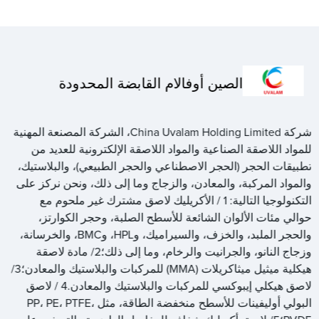
الصين أوفالام القابضة المحدودة
شركة China Uvalam Holding Limited، الشركة المصنعة المهنية
للمواد اللاصقة الصناعية والمواد اللاصقة الإلكترونية للعديد من
تطبيقات الحجر (الحجر الاصطناعي والحجر الطبيعي)، والبلاستيك،
والمواد المركبة، والمعادن، والزجاج وما إلى ذلك، ونحن نركز على
التكنولوجيا التالية: 1 / الأكريليك لاصق مشترك غير ملحوم مع
حوالي مئات الألوان الشائعة للأسطح الصلبة، وحجر الكوارتز،
والحجر الملبد، والخزف، والسيراميك، وHPL، وBMC، والخرسانة،
وزجاج النانو، والجرانيت والرخام، وما إلى ذلك؛2/ مادة لاصقة
هيكلية ميثيل ميثاكريلات (MMA) للمركبات والبلاستيك والمعادن؛3/
لاصق هيكلي إيبوكسي للمركبات والبلاستيك والمعادن.4 / لاصق
البولي أوليفينات للأسطح منخفضة الطاقة، مثل PP، PE، PTFE،