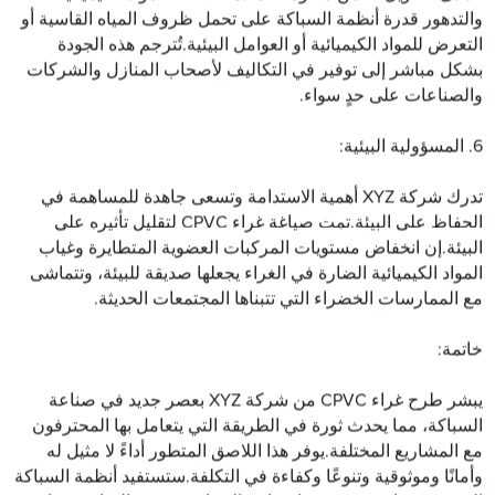
والتدهور قدرة أنظمة السباكة على تحمل ظروف المياه القاسية أو
التعرض للمواد الكيميائية أو العوامل البيئية.تُترجم هذه الجودة
بشكل مباشر إلى توفير في التكاليف لأصحاب المنازل والشركات
والصناعات على حدٍ سواء.
6. المسؤولية البيئية:
تدرك شركة XYZ أهمية الاستدامة وتسعى جاهدة للمساهمة في
الحفاظ على البيئة.تمت صياغة غراء CPVC لتقليل تأثيره على
البيئة.إن انخفاض مستويات المركبات العضوية المتطايرة وغياب
المواد الكيميائية الضارة في الغراء يجعلها صديقة للبيئة، وتتماشى
مع الممارسات الخضراء التي تتبناها المجتمعات الحديثة.
خاتمة:
يبشر طرح غراء CPVC من شركة XYZ بعصر جديد في صناعة
السباكة، مما يحدث ثورة في الطريقة التي يتعامل بها المحترفون
مع المشاريع المختلفة.يوفر هذا اللاصق المتطور أداءً لا مثيل له
وأمانًا وموثوقية وتنوعًا وكفاءة في التكلفة.ستستفيد أنظمة السباكة