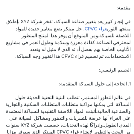
مقدمة:
في إنجاز كبير يعد بتغيير صناعة السباكة، تفخر شركة XYZ بإطلاق
منتجها الثوري
غراء CPVC
، حل مبتكر يضع معايير جديدة للمواد
اللاصقة للسباكة.ومن المتوقع أن يوفر هذا المنتج المتطور
لمحترفي الصناعة كفاءة معززة وسلامة وطول العمر في مشاريع
الأنابيب الخاصة بهم.بفضل أدائه الذي لا مثيل له وتعدد
الاستخدامات، تم تصميم غراء CPVC هذا لتغيير وجه السباكة.
الجسم الرئيسي:
1. الحاجة إلى حلول السباكة المتقدمة:
في عالم التطور المستمر، تتطلب البنية التحتية الحديثة حلول
السباكة التي يمكنها مواكبة متطلبات المتطلبات السكنية والتجارية
والصناعية الحالية.أثبتت المواد اللاصقة التقليدية للسباكة المعتمدة
على الغراء أنها عرضة للتسربات والتدهور ومشاكل الصيانة على
المدى الطويل.وإدراكًا لهذه التحديات، خصصت شركة XYZ سنوات
من البحث والتطوير لإنشاء غراء CPVC المبتكر الذي سيوفر مزايا