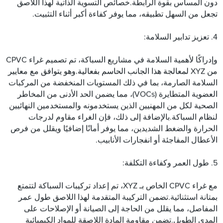
دون المساس بقوة الرابطة.خصائص التسوية الذاتية لهذا اللاصق
تجعل من السهل تطبيقه، مما يوفر كفاءة أكبر أثناء التثبيت.
4. تعزيز تدابير السلامة:
وإدراكًا لأهمية السلامة في مشاريع السباكة، تم تصميم غراء CPVC
من XYZ لمعالجة هذا الجانب الحاسم بفعالية.وهو يتوافق مع معايير
السلامة الصارمة، بما في ذلك المستويات المنخفضة من المركبات
العضوية المتطايرة (VOCs)، مما يضمن الحد الأدنى من المخاطر
الصحية لكل من المهنيين الذين يستخدمونه والمستخدمين النهائيين
لنظام السباكة.بالإضافة إلى ذلك، فإن الغراء مقاوم لدرجات
الحرارة والضغط الشديدين، مما يوفر أمانًا إضافيًا ويقلل من فرص
الأعطال المفاجئة أو انفجارات الأنابيب.
5. طول العمر وكفاءة التكلفة:
مع غراء CPVC الخاص بـ XYZ، تم إعداد تركيبات السباكة لتتمتع
بمتانة استثنائية.تضمن التركيبة المتقدمة لهذا اللاصق طول عمر
المفاصل، مما يقلل من الحاجة إلى الصيانة أو الإصلاحات على
المدى الطويل.تضمن مقاومة المادة اللاصقة للمواد الكيميائية