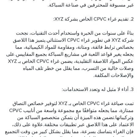
غير مسبوقة للمحترفين في صناعة السباكة.
2. تقديم غراء CPVC الخاص بشركة XYZ:
بناءً على سنوات من الخبرة واستخدام أحدث التقنيات، نجحت
شركة XYZ في تطوير غراء CPVC الاستثنائي.يتميز هذا اللاصق
بخصائص ترابط فائقة، ومتانة، ومقاومة للمواد الكيميائية، مما
يجعله يغير قواعد اللعبة في مشاريع السباكة بجميع المقاييس.على
عكس المواد اللاصقة التقليدية، يضمن غراء CPVC الخاص بـ XYZ
وصلات خالية من التسرب، مما يقلل من خطر تلف المياه
والإصلاحات المكلفة.
3. أداء لا مثيل له وتعدد الاستخدامات:
تمت صياغة غراء CPVC الخاص بـ XYZ لتوفير خصائص التصاق
ممتازة، مما يجعله متوافقًا مع مجموعة واسعة من أنابيب CPVC
وتركيباتها.تضمن هذه الميزة أن يتمكن متخصصو السباكة من
الاعتماد على هذا اللاصق عبر تطبيقات مختلفة.علاوة على ذلك،
فإن الغراء يتماسك بسرعة، مما يقلل بشكل كبير من وقت التجميع