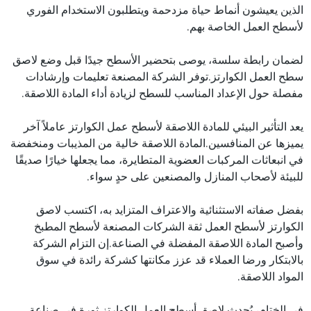
الذين يعيشون أنماط حياة مزدحمة ويتطلبون الاستخدام الفوري
لأسطح العمل الخاصة بهم.
لضمان رابطة سلسة، يوصى بتحضير الأسطح جيدًا قبل وضع لاصق
سطح العمل الكوارتز.توفر الشركة المصنعة تعليمات وإرشادات
مفصلة حول الإعداد المناسب للسطح لزيادة أداء المادة اللاصقة.
يعد التأثير البيئي للمادة اللاصقة لأسطح عمل الكوارتز عاملاً آخر
يميزها عن المنافسين.المادة اللاصقة خالية من المذيبات ومنخفضة
في انبعاثات المركبات العضوية المتطايرة، مما يجعلها خيارًا صديقًا
للبيئة لأصحاب المنازل والمصنعين على حدٍ سواء.
بفضل صفاته الاستثنائية والاعتراف المتزايد به، اكتسب لاصق
الكوارتز لأسطح العمل ثقة الشركات المصنعة لأسطح المطبخ
وأصبح المادة اللاصقة المفضلة في الصناعة.إن التزام الشركة
بالابتكار ورضا العملاء قد عزز مكانتها كشركة رائدة في سوق
المواد اللاصقة.
في الختام، يُحدث لاصق أسطح العمل الكوارتز ثورة في صناعة