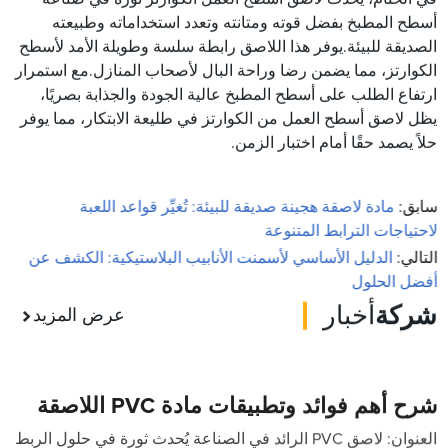
أسطح المطبخ بفضل قوته ومتانته وتعدد استخداماته وطبيعته
الصديقة للبيئة.يوفر هذا اللاصق رابطة سلسة وطويلة الأمد لأسطح
الكوارتز، مما يضمن رضا وراحة البال لأصحاب المنازل.مع استمرار
ارتفاع الطلب على أسطح المطبخ عالية الجودة والجذابة بصريًا،
يظل لاصق أسطح العمل من الكوارتز في طليعة الابتكار، مما يوفر
حلاً يصمد حقًا أمام اختبار الزمن.
سابق:
مادة لاصقة هجينة صديقة للبيئة: تُغيِّر قواعد اللعبة
لاحتياجات الترابط المتنوعة
التالي:
الدليل الأساسي لأسمنت الأنابيب البلاستيكية: الكشف عن
أفضل الحلول
شركة
أخبار
عرض المزيد
شرح أهم فوائد وتطبيقات مادة PVC اللاصقة
العنوان: لاصق PVC الرائد في الصناعة يُحدث ثورة في حلول الربط