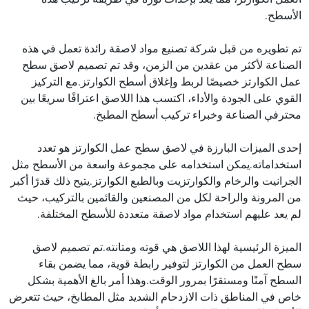
الأسطح.
تم تطويره من قبل شركة تصنيع مواد لاصقة رائدة تعمل في هذه
الصناعة لأكثر من عقدين من الزمن، وقد تم تصميم لاصق سطح
عمل الكوارتز خصيصًا لربط وإغلاق أسطح الكوارتز.مع التركيز
القوي على الجودة والأداء، اكتسب هذا اللاصق اعترافًا سريعًا بين
محترفي الصناعة وخبراء تركيب أسطح المطبخ.
إحدى الميزات البارزة في لاصق سطح عمل الكوارتز هو تعدد
استخداماته.يمكن استخدامه على مجموعة واسعة من الأسطح مثل
الجرانيت والرخام والكوارتزيت وبالطبع الكوارتز.يتيح ذلك قدرًا أكبر
من المرونة والراحة لكل من المصنعين والقائمين بالتركيب، حيث
لم يعد عليهم استخدام مواد لاصقة متعددة للأسطح المختلفة.
الميزة الرئيسية لهذا اللاصق هي قوته ومتانته.تم تصميم لاصق
سطح العمل من الكوارتز لتوفير رابطة قوية، مما يضمن بقاء
السطح آمنًا ومستقرًا بمرور الوقت.وهذا أمر بالغ الأهمية بشكل
خاص في المناطق ذات الازدحام الشديد مثل المطابخ، حيث تتعرض