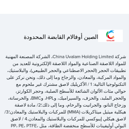
الصين أوفالام القابضة المحدودة
شركة China Uvalam Holding Limited، الشركة المصنعة المهنية
للمواد اللاصقة الصناعية والمواد اللاصقة الإلكترونية للعديد من
تطبيقات الحجر (الحجر الاصطناعي والحجر الطبيعي)، والبلاستيك،
والمواد المركبة، والمعادن، والزجاج وما إلى ذلك، ونحن نركز على
التكنولوجيا التالية: 1 / الأكريليك لاصق مشترك غير ملحوم مع
حوالي مئات الألوان الشائعة للأسطح الصلبة، وحجر الكوارتز،
والحجر الملبد، والخزف، والسيراميك، وHPL، وBMC، والخرسانة،
وزجاج النانو، والجرانيت والرخام، وما إلى ذلك؛2/ مادة لاصقة
هيكلية ميثيل ميثاكريلات (MMA) للمركبات والبلاستيك والمعادن؛3/
لاصق هيكلي إيبوكسي للمركبات والبلاستيك والمعادن.4 / لاصق
البولي أوليفينات للأسطح منخفضة الطاقة، مثل PP، PE، PTFE،