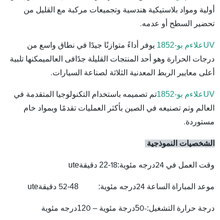
أولية ومواد بلاستيكية هندسية وتجميعات مركبة مع القليل من
تحضير السطح أو عدمه.
UV
علاء
م بو-1852
يوفر أداءً متوازنًا جيدًا في نطاق واسع من
فى العالم
درجات الحرارة وهو أحد المنتجات القليلة جدًا
يمكنها تلبية
أعلى معايير الربط المعدنية الثلاثة لصناعة السيارات.
UV
علاء
م بو-1852
تم تصميمه باستخدام التكنولوجيا المتقدمة في
العالم وتم تصنيعه في الصين بأكثر العمليات تقدمًا وبمواد خام
مستوردة.
الشخصيات النموذجية
درجه مئوية
:
-22
دقيقة
ute
وقت العمل في 24
18
درجه مئوية
:
48-
دقيقة
ute
موعد المباراة الساعة 24
52
:
5
درجة مئوية
– 1
2
درجه مئوية
درجة حرارة التشغيل
-
0
0