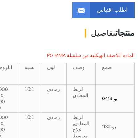
اطلب اقتباس
منتجات
تفاصيل
المادة اللاصقة الهيكلية من سلسلة PO MMA
صمغ
وصف
لون
نسبة
اللزوج
رمادي
10:1
لربط
000
المعادن
00
بو-0419
00
0
رمادي
10:1
لربط
000
,
المعادن
00
بو-1132
علاج
00
متوسط
0