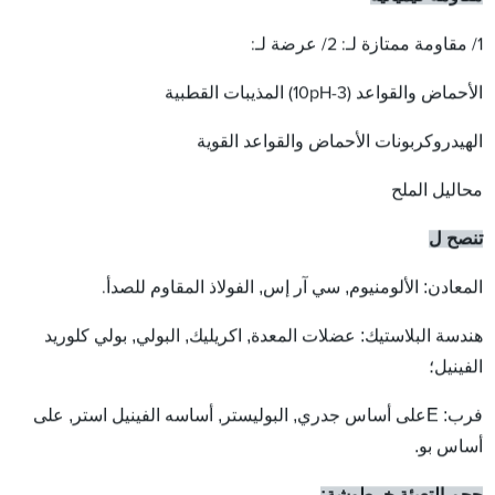
1/ مقاومة ممتازة لـ: 2/ عرضة لـ:
الأحماض والقواعد (3-10pH) المذيبات القطبية
الهيدروكربونات الأحماض والقواعد القوية
محاليل الملح
تنصح ل
,
,
:
المعادن
الألومنيوم
سي آر إس
الفولاذ المقاوم للصدأ.
,
,
,
:
هندسة البلاستيك
عضلات المعدة
اكريليك
البولي
بولي كلوريد
الفينيل؛
:
E
,
,
,
على
فرب
على أساس جدري
البوليستر
أساسه الفينيل استر
أساس بو.
حجم التعبئة خرطوشة: