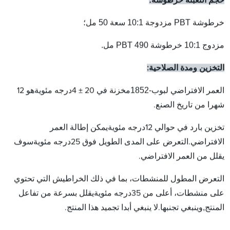
خرطوشة PBT مزدوجة 10:1 سعة 50 مل؛
مزدوج 10:1
خرطوشة PBT 490 مل.
التخزين ومدة الصلاحية:
بوب-1852
درجه مئوية
العمر الافتراضي ل
مخزنة في 20 ± 4
هو 12
شهرا من تاريخ الصنع.
درجه مئوية
تخزين بارد في حوالي 12
يمكن إطالة العمر
درجه مئوية
الافتراضي.التعرض على المدى الطويل فوق 25
سوف
يقلل من العمر الافتراضي.
التعرض المطول للمنشطات، بما في ذلك الخراطيش التي تحتوي
درجه مئوية
على منشطات، أعلى من 35
يقلل بسرعة من تفاعل
,
المنتج
وينبغي تجنبها.لا ينبغي أبدا تجميد هذا المنتج.