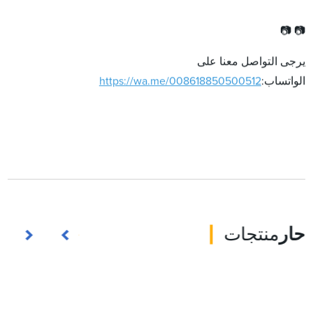
📷 📷
يرجى التواصل معنا على
الواتساب:
https://wa.me/008618850500512
حار
منتجات