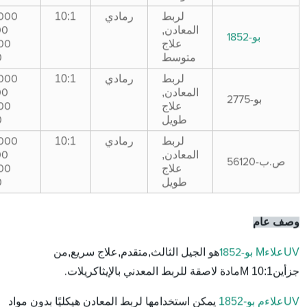
رمادي
10:1
لربط
000
,
المعادن
00
بو-1852
علاج
00
متوسط
0
رمادي
10:1
لربط
000
,
المعادن
00
بو-2775
علاج
00
طويل
0
رمادي
10:1
لربط
000
,
المعادن
00
ص.ب-56120
علاج
00
طويل
0
وصف عام
UV
علاء
M
,
,
,
بو-1852
هو الجيل الثالث
متقدم
علاج سريع
من
M
10:1
جزأين
مادة لاصقة للربط المعدني بالإيثاكريلات.
UV
علاء
م بو-1852
يمكن استخدامها لربط المعادن هيكليًا بدون مواد