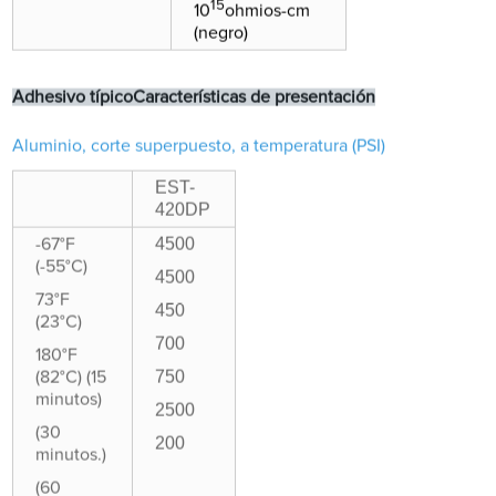
15
10
ohmios-cm
(negro)
Adhesivo típico
Características de presentación
Aluminio, corte superpuesto, a temperatura (PSI)
EST-
420DP
4500
-67°F
(-55°C)
4500
73°F
450
(23°C)
700
180°F
750
(82°C) (15
minutos)
2500
(30
200
minutos.)
(60