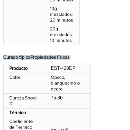
10g
mezclados:
20 minutos
20g
mezclados:
10 minutos
Curado típico
Propiedades físicas
EST-420DP
Producto
Color
Opaco,
blanquecino o
negro
75-80
Dureza Shore
D
Térmico
Coeficiente
de Térmico
-6