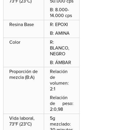
73°F (23°C)
50.000 cps
B: 8.000-
14.000 cps
Resina Base
R: EPOXI
B: AMINA
Color
R:
BLANCO,
NEGRO
B: ÁMBAR
Proporción de
Relación
mezcla (B:A)
de
volumen:
2:1
Relación
de peso:
2:0,98
Vida laboral,
5g
73°F (23°C)
mezclado:
30 minutos