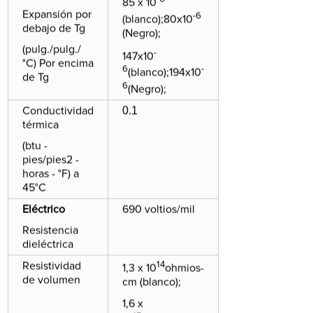
85 x 10
Expansión por
-6
(blanco);80x10
debajo de Tg
(Negro);
(pulg./pulg./
-
147x10
°C) Por encima
6
-
(blanco);194x10
de Tg
6
(Negro);
0.1
Conductividad
térmica
(btu -
pies/pies2 -
horas - °F) a
45°C
Eléctrico
690 voltios/mil
Resistencia
dieléctrica
14
Resistividad
1,3 x 10
ohmios-
de volumen
cm (blanco);
1,6 x