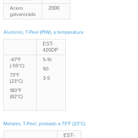
2000
Acero
galvanizado
Aluminio, T-Peel (PIW), a temperatura
EST-
420DP
-67°F
5-10
(-55°C)
50
73°F
3-5
(23°C)
180°F
(82°C)
Metales, T-Peel, probado a 73°F (23°C)
EST-