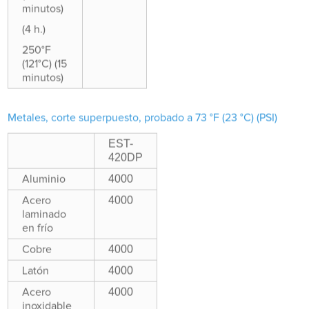
minutos)
(4 h.)
250°F
(121°C) (15
minutos)
Metales, corte superpuesto, probado a 73 °F (23 °C) (PSI)
EST-
420DP
4000
Aluminio
4000
Acero
laminado
en frío
4000
Cobre
4000
Latón
4000
Acero
inoxidable