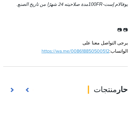
يوفالام إست-100FR
مدة صلاحيته 24 شهرًا من تاريخ الصنع.
📷 📷
يرجى التواصل معنا على
الواتساب:
https://wa.me/008618850500512
حار
منتجات