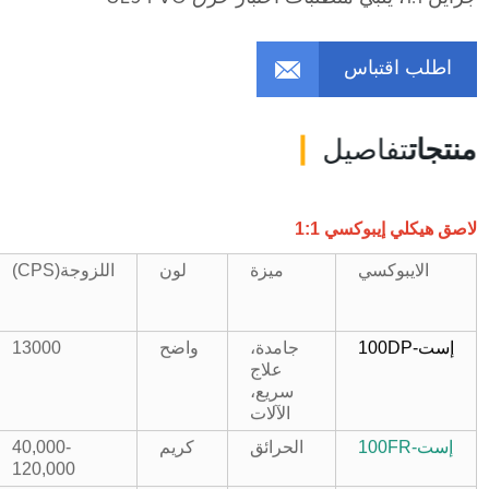
اطلب اقتباس
منتجات
تفاصيل
لاصق هيكلي إيبوكسي 1:1
ميزة
لون
اللزوجة
(CPS)
الايبوكسي
إست-100DP
جامدة،
واضح
13000
علاج
سريع،
الآلات
إست-100FR
الحرائق
كريم
40,000-
120,000