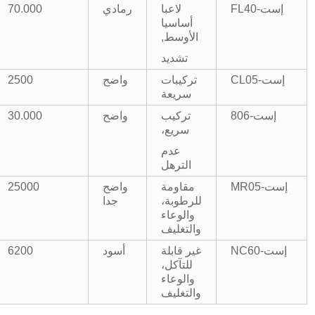
إست-FL40
لاعبا
رمادي
70.000
أساسيا
الأوسط,
تشديد
إست-CL05
تركيبات
واضح
2500
سريعة
إست-806
تركيب
واضح
30.000
سريع،
عدم
الترهل
إست-MR05
مقاومة
واضح
25000
للرطوبة،
جدا
والوعاء
والتغليف
إست-NC60
غير قابلة
أسود
6200
للتآكل،
والوعاء
والتغليف