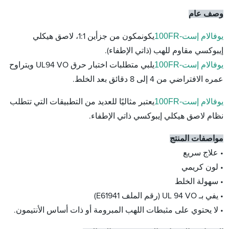
وصف عام
يوفالام إست-100FR
يكون
مكون من جزأين 1:1، لاصق هيكلي
إيبوكسي مقاوم للهب (ذاتي الإطفاء).
يوفالام إست-100FR
يلبي متطلبات اختبار حرق UL94 VO ويتراوح
عمره الافتراضي من 4 إلى 8 دقائق بعد الخلط.
يوفالام إست-100FR
يعتبر مثاليًا للعديد من التطبيقات التي تتطلب
نظام لاصق هيكلي إيبوكسي ذاتي الإطفاء.
مواصفات المنتج
• علاج سريع
• لون كريمي
• سهولة الخلط
• يفي بـ UL 94 VO (رقم الملف E61941)
• لا يحتوي على مثبطات اللهب المبرومة أو ذات أساس الأنتيمون.