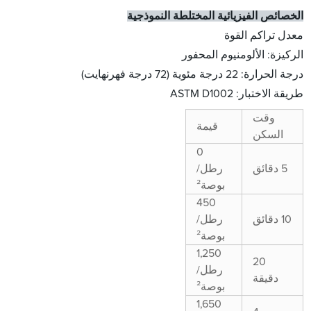
الخصائص الفيزيائية المختلطة النموذجية
معدل تراكم القوة
الركيزة: الألومنيوم المحفور
درجة الحرارة: 22 درجة مئوية (72 درجة فهرنهايت)
طريقة الاختبار: ASTM D1002
وقت
قيمة
السكن
0
5 دقائق
رطل/
بوصة²
450
10 دقائق
رطل/
بوصة²
1,250
20
رطل/
دقيقة
بوصة²
1,650