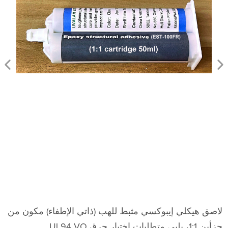
لاصق هيكلي إيبوكسي مثبط للهب (ذاتي الإطفاء) مكون من
جزأين 1:1، يلبي متطلبات اختبار حرق UL94 VO