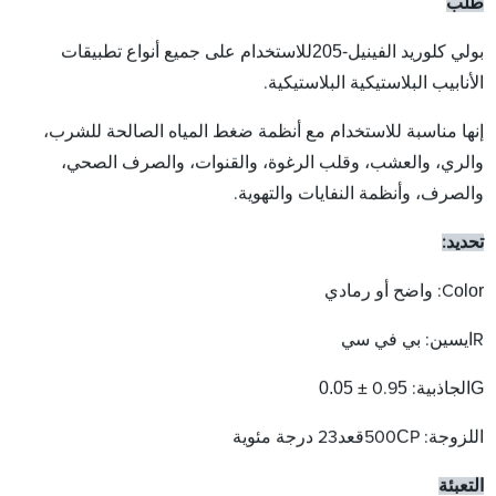
طلب
بولي كلوريد الفينيل-205
للاستخدام على جميع أنواع تطبيقات
الأنابيب البلاستيكية البلاستيكية.
إنها مناسبة للاستخدام مع أنظمة ضغط المياه الصالحة للشرب،
والري، والعشب، وقلب الرغوة، والقنوات، والصرف الصحي،
والصرف، وأنظمة النفايات والتهوية.
تحديد:
olor
C
: واضح أو رمادي
ايسين
R
: بي في سي
5
± 0.0
5
G
الجاذبية: 0.9
C
قعد
اللزوجة: 500
P
23 درجة مئوية
التعبئة