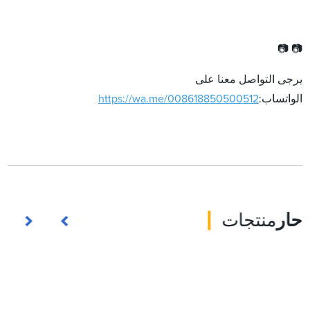
📷 📷
يرجى التواصل معنا على
الواتساب:
https://wa.me/008618850500512
حار
منتجات