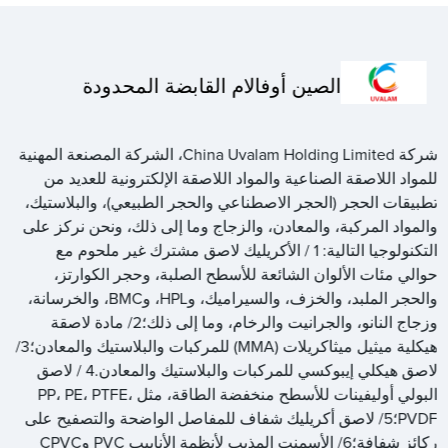
الصين أوفالام القابضة المحدودة
شركة China Uvalam Holding Limited، الشركة المصنعة المهنية
للمواد اللاصقة الصناعية والمواد اللاصقة الإلكترونية للعديد من
تطبيقات الحجر (الحجر الاصطناعي والحجر الطبيعي)، والبلاستيك،
والمواد المركبة، والمعادن، والزجاج وما إلى ذلك، ونحن نركز على
التكنولوجيا التالية: 1 / الأكريليك لاصق مشترك غير ملحوم مع
حوالي مئات الألوان الشائعة للأسطح الصلبة، وحجر الكوارتز،
والحجر الملبد، والخزف، والسيراميك، وHPL، وBMC، والخرسانة،
وزجاج النانو، والجرانيت والرخام، وما إلى ذلك؛2/ مادة لاصقة
هيكلية ميثيل ميثاكريلات (MMA) للمركبات والبلاستيك والمعادن؛3/
لاصق هيكلي إيبوكسي للمركبات والبلاستيك والمعادن.4 / لاصق
البولي أوليفينات للأسطح منخفضة الطاقة، مثل PP، PE، PTFE،
PVDF؛5/ لاصق أكريليك شفاف للمفاصل الواضحة والتصفيح على
ركائز شفافة؛6/ الأسمنت المذيب لأنظمة الأنابيب PVC وCPVC