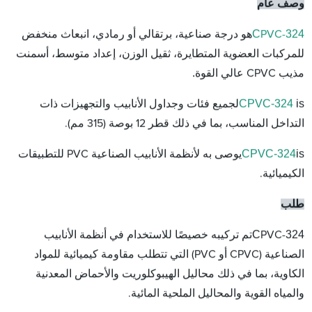
وصف عام
C
324
PVC-
هو درجة صناعية، برتقالي أو رمادي، انبعاث منخفض
للمركبات العضوية المتطايرة، ثقيل الوزن، إعداد متوسط، أسمنت
.
مذيب CPVC عالي القوة
CPVC-324
is
لجميع فئات وجداول الأنابيب والتجهيزات ذات
التداخل المناسب، بما في ذلك قطر 12 بوصة (315 مم).
CPVC-324
is
يوصى به لأنظمة الأنابيب الصناعية PVC للتطبيقات
الكيميائية.
طلب
C
324
PVC-
تم تركيبه خصيصًا للاستخدام في أنظمة الأنابيب
الصناعية (CPVC أو PVC) التي تتطلب مقاومة كيميائية للمواد
الكاوية، بما في ذلك محاليل الهيبوكلوريت والأحماض المعدنية
والمياه القوية والمحاليل الملحية المائية.