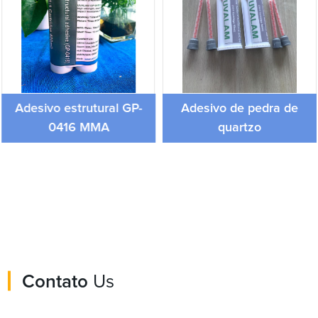
Adesivo estrutural GP-
Adesivo de pedra de
0416 MMA
quartzo
Contato
Us