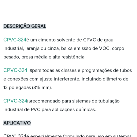
DESCRIÇÃO GERAL
C
324
PVC-
é um cimento solvente de CPVC de grau
industrial, laranja ou cinza, baixa emissão de VOC, corpo
.
pesado, presa média e alta resistência
CPVC-324
is
para todas as classes e programações de tubos
e conexões com ajuste interferente, incluindo diâmetro de
12 polegadas (315 mm).
CPVC-324
is
recomendado para sistemas de tubulação
industrial de PVC para aplicações químicas.
APLICATIVO
C
324
PVC-
é especialmente formulado para uso em sistemas