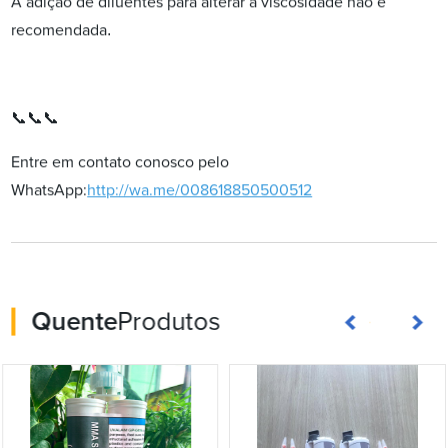
A adição de diluentes para alterar a viscosidade não é
.
recomendada
📞📞📞
Entre em contato conosco pelo
WhatsApp:
http://wa.me/008618850500512
Quente
Produtos