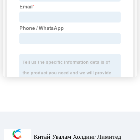
Китай Увалам Холдинг Лимитед