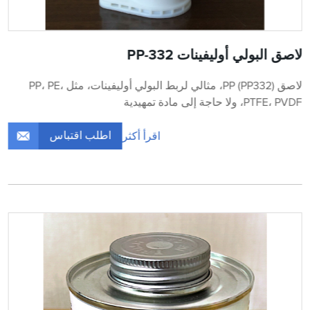
لاصق البولي أوليفينات PP-332
لاصق PP (PP332)، مثالي لربط البولي أوليفينات، مثل PP، PE،
PTFE، PVDF، ولا حاجة إلى مادة تمهيدية
اطلب اقتباس
اقرأ أكثر