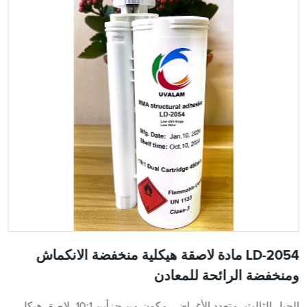
LD-2054 مادة لاصقة هيكلية منخفضة الانكماش
ومنخفضة الرائحة للمعادن
الجيل الثالث، متعدد الأغراض، مكون من جزأين 10:1، لاصق هيكلي