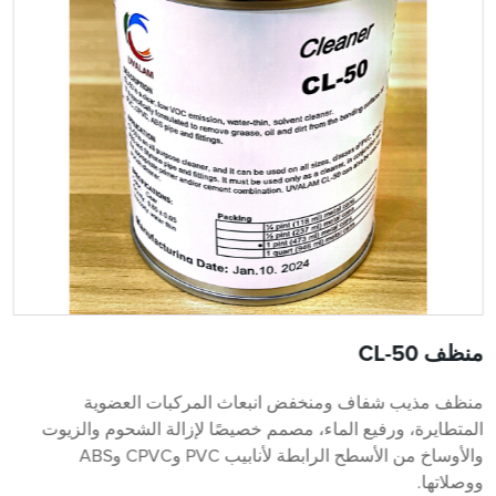
منظف ​​CL-50
منظف ​​مذيب شفاف ومنخفض انبعاث المركبات العضوية
المتطايرة، ورفيع الماء، مصمم خصيصًا لإزالة الشحوم والزيوت
والأوساخ من الأسطح الرابطة لأنابيب PVC وCPVC وABS
ووصلاتها.