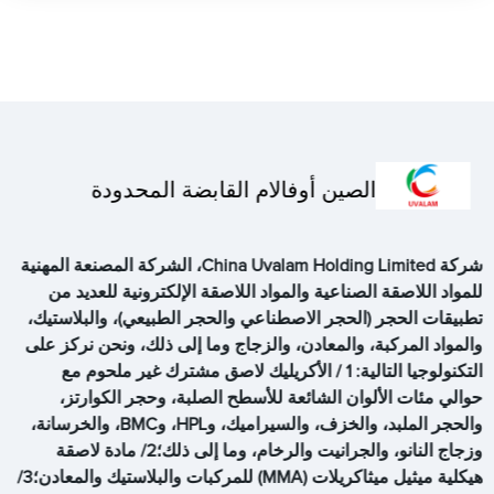
الصين أوفالام القابضة المحدودة
شركة China Uvalam Holding Limited، الشركة المصنعة المهنية
للمواد اللاصقة الصناعية والمواد اللاصقة الإلكترونية للعديد من
تطبيقات الحجر (الحجر الاصطناعي والحجر الطبيعي)، والبلاستيك،
والمواد المركبة، والمعادن، والزجاج وما إلى ذلك، ونحن نركز على
التكنولوجيا التالية: 1 / الأكريليك لاصق مشترك غير ملحوم مع
حوالي مئات الألوان الشائعة للأسطح الصلبة، وحجر الكوارتز،
والحجر الملبد، والخزف، والسيراميك، وHPL، وBMC، والخرسانة،
وزجاج النانو، والجرانيت والرخام، وما إلى ذلك؛2/ مادة لاصقة
هيكلية ميثيل ميثاكريلات (MMA) للمركبات والبلاستيك والمعادن؛3/