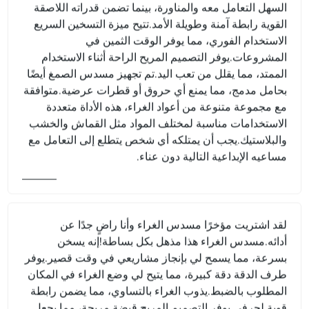
السهل التعامل معه والمناورة، بينما تضمن قدراته اللاصقة
القوية رابطة آمنة وطويلة الأمد.تتيح ميزة التسخين السريع
الاستخدام الفوري، مما يوفر الوقت الثمين في
المشروعات.يوفر التصميم المريح الراحة أثناء الاستخدام
الممتد، مما يقلل من تعب اليد.تم تجهيز مسدس الصمغ أيضًا
بحامل مدمج، مما يمنع أي حروق أو قطرات عرضية.متوافقة
مع مجموعة متنوعة من أعواد الغراء، هذه الأداة متعددة
الاستخدامات مناسبة لمختلف المواد مثل القماش والخشب
والبلاستيك.يجب أن يمتلكه أي شخص يتطلع إلى التعامل مع
مساعيه الإبداعية التالية دون عناء.
لقد اشتريت مؤخرًا مسدس الغراء وأنا راضٍ جدًا عن
أدائه.مسدس الغراء هذا مذهل بكل بساطة!إنه يسخن
بسرعة، مما يسمح لي بإنجاز مشاريعي في وقت قصير.يوفر
طرف الدقة دقة كبيرة، مما يتيح لي وضع الغراء في المكان
المطلوب بالضبط.يذوب الغراء بالتساوي، مما يضمن رابطة
قوية لحرفي.يوفر التصميم المريح قبضة مريحة، مما يجعل