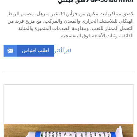
GP-50180 MMA لاصق هيكلي
لاصق ميتاكريليت مكون من جزأين 1:1، غير مترهل، مصمم للربط
الهيكلي للبلاستيك الحراري والمعدن والمركب، مع مزيج فريد من
التحمل الممتاز للتعب، ومقاومة الصدمات المتميزة والمتانة
الفائقة، وثبات الأشعة فوق البنفسجية.
اطلب اقتباس
اقرأ أكثر