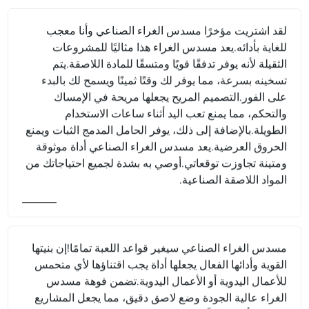
لقد اشتريت مؤخرًا مسدس الغراء الصناعي وأنا معجب
للغاية بأدائه.يعد مسدس الغراء هذا مثاليًا للمشروعات
الثقيلة لأنه يوفر تدفقًا قويًا ومتسقًا للمادة اللاصقة.يتم
تسخينه بسرعة، مما يوفر لك وقتًا ثمينًا ويسمح لك بالبدء
على الفور.التصميم المريح يجعلها مريحة في الإمساك
والتحكم، مما يمنع تعب اليد أثناء ساعات الاستخدام
الطويلة.بالإضافة إلى ذلك، يوفر الحامل المدمج الثبات ويمنع
الحروق العرضية.يعد مسدس الغراء الصناعي أداة موثوقة
ومتينة تجاوزت توقعاتي.أوصي به بشدة لجميع احتياجاتك من
المواد اللاصقة الصناعية.
مسدس الغراء الصناعي سيغير قواعد اللعبة تمامًا!إن بنيتها
القوية وأدائها الفعال يجعلها أداة يجب اقتناؤها لأي متحمس
للأعمال اليدوية أو الأعمال اليدوية.تضمن فوهة مسدس
الغراء عالية الجودة وضع لاصق دقيق، مما يجعل المشاريع