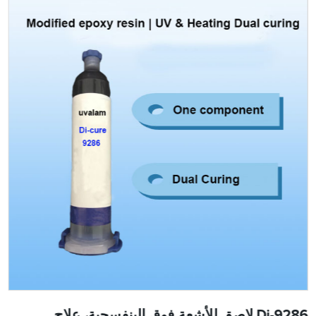
Di-9286 لاصق للأشعة فوق البنفسجية، علاج