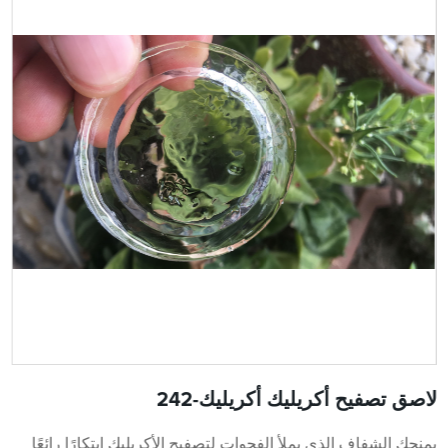
لاصق تصفيح أكريليك أكريليك-242
يمنحك الشفاف الذي يملأ الفجوات لتصفيح الأكريليك ابتكارًا رائعًا