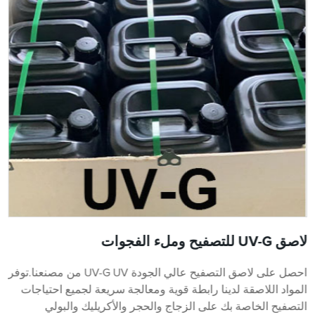
لاصق UV-G للتصفيح وملء الفجوات
احصل على لاصق التصفيح عالي الجودة UV-G UV من مصنعنا.توفر
المواد اللاصقة لدينا رابطة قوية ومعالجة سريعة لجميع احتياجات
التصفيح الخاصة بك على الزجاج والحجر والأكريليك والبولي